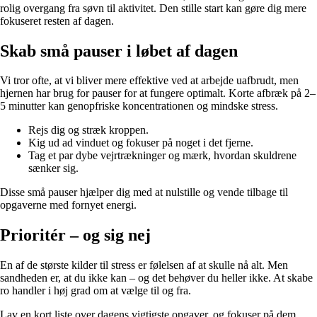
rolig overgang fra søvn til aktivitet. Den stille start kan gøre dig mere
fokuseret resten af dagen.
Skab små pauser i løbet af dagen
Vi tror ofte, at vi bliver mere effektive ved at arbejde uafbrudt, men
hjernen har brug for pauser for at fungere optimalt. Korte afbræk på 2–
5 minutter kan genopfriske koncentrationen og mindske stress.
Rejs dig og stræk kroppen.
Kig ud ad vinduet og fokuser på noget i det fjerne.
Tag et par dybe vejrtrækninger og mærk, hvordan skuldrene
sænker sig.
Disse små pauser hjælper dig med at nulstille og vende tilbage til
opgaverne med fornyet energi.
Prioritér – og sig nej
En af de største kilder til stress er følelsen af at skulle nå alt. Men
sandheden er, at du ikke kan – og det behøver du heller ikke. At skabe
ro handler i høj grad om at vælge til og fra.
Lav en kort liste over dagens vigtigste opgaver, og fokuser på dem