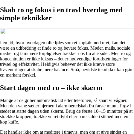
Skab ro og fokus i en travl hverdag med
simple teknikker
I en tid, hvor hverdagen ofte føles som et kapløb mod uret, kan det
være en udfordring at finde ro og bevare fokus. Møder, mails, sociale
medier og familiære forpligtelser trækker i os fra alle sider. Men ro og
koncentration er ikke luksus – det er nødvendige forudsætninger for
trivsel og effektivitet. Heldigvis behøver det ikke kræve store
livsændringer at skabe mere balance. Små, bevidste teknikker kan gøre
en markant forskel.
Start dagen med ro – ikke skærm
Mange af os griber automatisk ud efter telefonen, så snart vi vågner.
Men den vane sætter hjernen i alarmberedskab fra første minut. Prøv i
stedet at starte dagen uden skærm. Brug de første 10–15 minutter på at
strække kroppen, trække vejret dybt eller bare sidde i stilhed med en
kop kaffe.
Det handler ikke om at meditere i timevis, men om at give sindet en