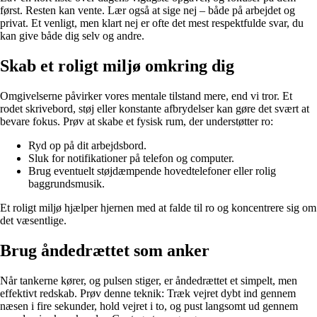
først. Resten kan vente. Lær også at sige nej – både på arbejdet og
privat. Et venligt, men klart nej er ofte det mest respektfulde svar, du
kan give både dig selv og andre.
Skab et roligt miljø omkring dig
Omgivelserne påvirker vores mentale tilstand mere, end vi tror. Et
rodet skrivebord, støj eller konstante afbrydelser kan gøre det svært at
bevare fokus. Prøv at skabe et fysisk rum, der understøtter ro:
Ryd op på dit arbejdsbord.
Sluk for notifikationer på telefon og computer.
Brug eventuelt støjdæmpende hovedtelefoner eller rolig
baggrundsmusik.
Et roligt miljø hjælper hjernen med at falde til ro og koncentrere sig om
det væsentlige.
Brug åndedrættet som anker
Når tankerne kører, og pulsen stiger, er åndedrættet et simpelt, men
effektivt redskab. Prøv denne teknik: Træk vejret dybt ind gennem
næsen i fire sekunder, hold vejret i to, og pust langsomt ud gennem