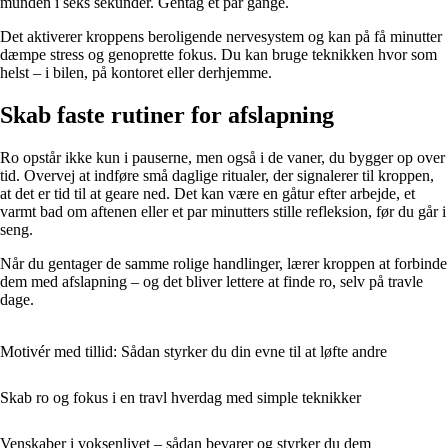
munden i seks sekunder. Gentag et par gange.
Det aktiverer kroppens beroligende nervesystem og kan på få minutter
dæmpe stress og genoprette fokus. Du kan bruge teknikken hvor som
helst – i bilen, på kontoret eller derhjemme.
Skab faste rutiner for afslapning
Ro opstår ikke kun i pauserne, men også i de vaner, du bygger op over
tid. Overvej at indføre små daglige ritualer, der signalerer til kroppen,
at det er tid til at geare ned. Det kan være en gåtur efter arbejde, et
varmt bad om aftenen eller et par minutters stille refleksion, før du går i
seng.
Når du gentager de samme rolige handlinger, lærer kroppen at forbinde
dem med afslapning – og det bliver lettere at finde ro, selv på travle
dage.
Motivér med tillid: Sådan styrker du din evne til at løfte andre
Skab ro og fokus i en travl hverdag med simple teknikker
Venskaber i voksenlivet – sådan bevarer og styrker du dem