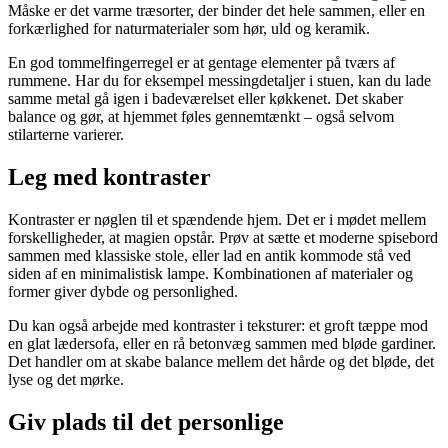
Måske er det varme træsorter, der binder det hele sammen, eller en
forkærlighed for naturmaterialer som hør, uld og keramik.
En god tommelfingerregel er at gentage elementer på tværs af
rummene. Har du for eksempel messingdetaljer i stuen, kan du lade
samme metal gå igen i badeværelset eller køkkenet. Det skaber
balance og gør, at hjemmet føles gennemtænkt – også selvom
stilarterne varierer.
Leg med kontraster
Kontraster er nøglen til et spændende hjem. Det er i mødet mellem
forskelligheder, at magien opstår. Prøv at sætte et moderne spisebord
sammen med klassiske stole, eller lad en antik kommode stå ved
siden af en minimalistisk lampe. Kombinationen af materialer og
former giver dybde og personlighed.
Du kan også arbejde med kontraster i teksturer: et groft tæppe mod
en glat lædersofa, eller en rå betonvæg sammen med bløde gardiner.
Det handler om at skabe balance mellem det hårde og det bløde, det
lyse og det mørke.
Giv plads til det personlige