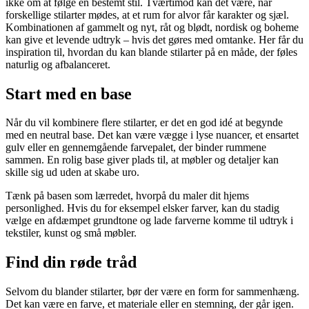
ikke om at følge én bestemt stil. Tværtimod kan det være, når
forskellige stilarter mødes, at et rum for alvor får karakter og sjæl.
Kombinationen af gammelt og nyt, råt og blødt, nordisk og boheme
kan give et levende udtryk – hvis det gøres med omtanke. Her får du
inspiration til, hvordan du kan blande stilarter på en måde, der føles
naturlig og afbalanceret.
Start med en base
Når du vil kombinere flere stilarter, er det en god idé at begynde
med en neutral base. Det kan være vægge i lyse nuancer, et ensartet
gulv eller en gennemgående farvepalet, der binder rummene
sammen. En rolig base giver plads til, at møbler og detaljer kan
skille sig ud uden at skabe uro.
Tænk på basen som lærredet, hvorpå du maler dit hjems
personlighed. Hvis du for eksempel elsker farver, kan du stadig
vælge en afdæmpet grundtone og lade farverne komme til udtryk i
tekstiler, kunst og små møbler.
Find din røde tråd
Selvom du blander stilarter, bør der være en form for sammenhæng.
Det kan være en farve, et materiale eller en stemning, der går igen.