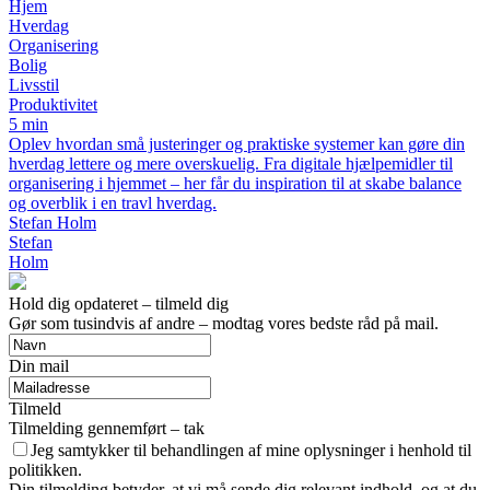
Hjem
Hverdag
Organisering
Bolig
Livsstil
Produktivitet
5 min
Oplev hvordan små justeringer og praktiske systemer kan gøre din
hverdag lettere og mere overskuelig. Fra digitale hjælpemidler til
organisering i hjemmet – her får du inspiration til at skabe balance
og overblik i en travl hverdag.
Stefan Holm
Stefan
Holm
Hold dig opdateret – tilmeld dig
Gør som tusindvis af andre – modtag vores bedste råd på mail.
Din mail
Tilmeld
Tilmelding gennemført – tak
Jeg samtykker til behandlingen af mine oplysninger i henhold til
politikken.
Din tilmelding betyder, at vi må sende dig relevant indhold, og at du