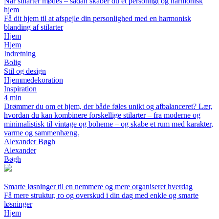
Når stilarter mødes – sådan skaber du et personligt og harmonisk
hjem
Få dit hjem til at afspejle din personlighed med en harmonisk
blanding af stilarter
Hjem
Hjem
Indretning
Bolig
Stil og design
Hjemmedekoration
Inspiration
4 min
Drømmer du om et hjem, der både føles unikt og afbalanceret? Lær,
hvordan du kan kombinere forskellige stilarter – fra moderne og
minimalistisk til vintage og boheme – og skabe et rum med karakter,
varme og sammenhæng.
Alexander Bøgh
Alexander
Bøgh
Smarte løsninger til en nemmere og mere organiseret hverdag
Få mere struktur, ro og overskud i din dag med enkle og smarte
løsninger
Hjem