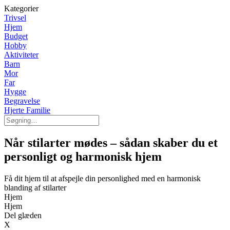
Kategorier
Trivsel
Hjem
Budget
Hobby
Aktiviteter
Barn
Mor
Far
Hygge
Begravelse
Hjerte Familie
Når stilarter mødes – sådan skaber du et
personligt og harmonisk hjem
Få dit hjem til at afspejle din personlighed med en harmonisk
blanding af stilarter
Hjem
Hjem
Del glæden
X