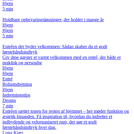
Hjem
5 min
Holdbare opbevaringsløsninger, der holder i mange år
Hjem
Hjem
5 min
Entréen der byder velkommen: Sådan skaber du et godt
førstehåndsindtryk
Giv dine gæster et varmt velkommen med en entré, der både er
praktisk og personlig
Hjem
Hjem
Entré
Boligindretning
Hjem
Indretningstips
Design
7 min
Entréen sætter tonen for resten af hjemmet – her møder funktion og
æstetik hinanden. Få inspiration til, hvordan du indretter et
indbydende og velorganiseret rum, der gør et godt
førstehåndsindtryk hver dag.
Luna Kjær