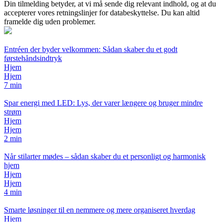
Din tilmelding betyder, at vi må sende dig relevant indhold, og at du
accepterer vores retningslinjer for databeskyttelse. Du kan altid
framelde dig uden problemer.
Entréen der byder velkommen: Sådan skaber du et godt
førstehåndsindtryk
Hjem
Hjem
7 min
Spar energi med LED: Lys, der varer længere og bruger mindre
strøm
Hjem
Hjem
2 min
Når stilarter mødes – sådan skaber du et personligt og harmonisk
hjem
Hjem
Hjem
4 min
Smarte løsninger til en nemmere og mere organiseret hverdag
Hjem