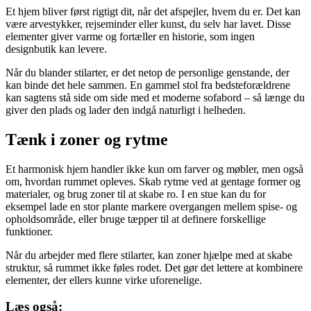
Et hjem bliver først rigtigt dit, når det afspejler, hvem du er. Det kan
være arvestykker, rejseminder eller kunst, du selv har lavet. Disse
elementer giver varme og fortæller en historie, som ingen
designbutik kan levere.
Når du blander stilarter, er det netop de personlige genstande, der
kan binde det hele sammen. En gammel stol fra bedsteforældrene
kan sagtens stå side om side med et moderne sofabord – så længe du
giver den plads og lader den indgå naturligt i helheden.
Tænk i zoner og rytme
Et harmonisk hjem handler ikke kun om farver og møbler, men også
om, hvordan rummet opleves. Skab rytme ved at gentage former og
materialer, og brug zoner til at skabe ro. I en stue kan du for
eksempel lade en stor plante markere overgangen mellem spise- og
opholdsområde, eller bruge tæpper til at definere forskellige
funktioner.
Når du arbejder med flere stilarter, kan zoner hjælpe med at skabe
struktur, så rummet ikke føles rodet. Det gør det lettere at kombinere
elementer, der ellers kunne virke uforenelige.
Læs også: