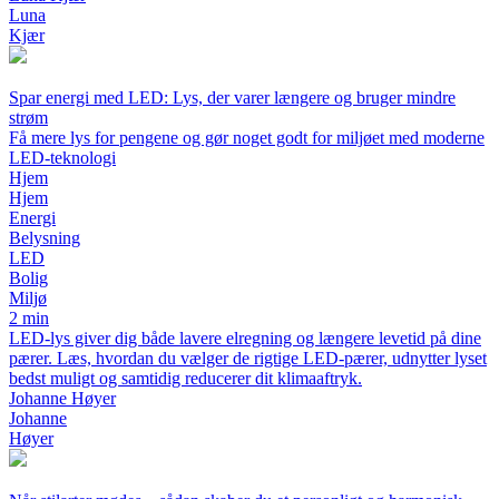
Luna
Kjær
Spar energi med LED: Lys, der varer længere og bruger mindre
strøm
Få mere lys for pengene og gør noget godt for miljøet med moderne
LED-teknologi
Hjem
Hjem
Energi
Belysning
LED
Bolig
Miljø
2 min
LED-lys giver dig både lavere elregning og længere levetid på dine
pærer. Læs, hvordan du vælger de rigtige LED-pærer, udnytter lyset
bedst muligt og samtidig reducerer dit klimaaftryk.
Johanne Høyer
Johanne
Høyer