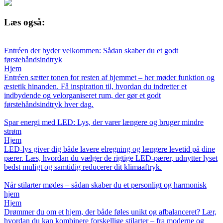
Læs også:
Entréen der byder velkommen: Sådan skaber du et godt
førstehåndsindtryk
Hjem
Entréen sætter tonen for resten af hjemmet – her møder funktion og
æstetik hinanden. Få inspiration til, hvordan du indretter et
indbydende og velorganiseret rum, der gør et godt
førstehåndsindtryk hver dag.
Spar energi med LED: Lys, der varer længere og bruger mindre
strøm
Hjem
LED-lys giver dig både lavere elregning og længere levetid på dine
pærer. Læs, hvordan du vælger de rigtige LED-pærer, udnytter lyset
bedst muligt og samtidig reducerer dit klimaaftryk.
Når stilarter mødes – sådan skaber du et personligt og harmonisk
hjem
Hjem
Drømmer du om et hjem, der både føles unikt og afbalanceret? Lær,
hvordan du kan kombinere forskellige stilarter – fra moderne og