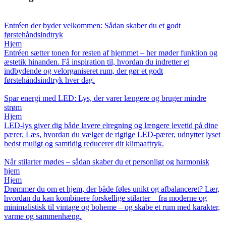
Entréen der byder velkommen: Sådan skaber du et godt
førstehåndsindtryk
Hjem
Entréen sætter tonen for resten af hjemmet – her møder funktion og
æstetik hinanden. Få inspiration til, hvordan du indretter et
indbydende og velorganiseret rum, der gør et godt
førstehåndsindtryk hver dag.
Spar energi med LED: Lys, der varer længere og bruger mindre
strøm
Hjem
LED-lys giver dig både lavere elregning og længere levetid på dine
pærer. Læs, hvordan du vælger de rigtige LED-pærer, udnytter lyset
bedst muligt og samtidig reducerer dit klimaaftryk.
Når stilarter mødes – sådan skaber du et personligt og harmonisk
hjem
Hjem
Drømmer du om et hjem, der både føles unikt og afbalanceret? Lær,
hvordan du kan kombinere forskellige stilarter – fra moderne og
minimalistisk til vintage og boheme – og skabe et rum med karakter,
varme og sammenhæng.