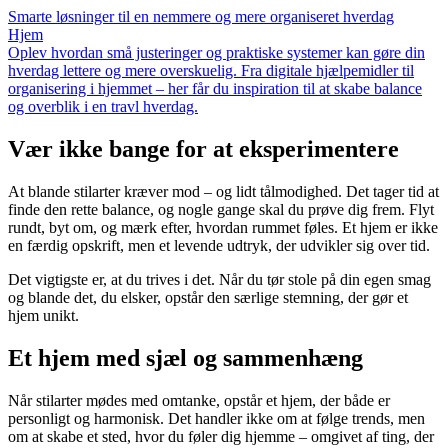
Smarte løsninger til en nemmere og mere organiseret hverdag
Hjem
Oplev hvordan små justeringer og praktiske systemer kan gøre din
hverdag lettere og mere overskuelig. Fra digitale hjælpemidler til
organisering i hjemmet – her får du inspiration til at skabe balance
og overblik i en travl hverdag.
Vær ikke bange for at eksperimentere
At blande stilarter kræver mod – og lidt tålmodighed. Det tager tid at
finde den rette balance, og nogle gange skal du prøve dig frem. Flyt
rundt, byt om, og mærk efter, hvordan rummet føles. Et hjem er ikke
en færdig opskrift, men et levende udtryk, der udvikler sig over tid.
Det vigtigste er, at du trives i det. Når du tør stole på din egen smag
og blande det, du elsker, opstår den særlige stemning, der gør et
hjem unikt.
Et hjem med sjæl og sammenhæng
Når stilarter mødes med omtanke, opstår et hjem, der både er
personligt og harmonisk. Det handler ikke om at følge trends, men
om at skabe et sted, hvor du føler dig hjemme – omgivet af ting, der