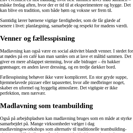
måske fredag aften, hvor der er tid til at eksperimentere og hygge. Det
kan blive en tradition, som både børn og voksne ser frem til.
Samtidig lærer børnene vigtige færdigheder, som de får glæde af
senere i livet: planlægning, samarbejde og respekt for madens værdi.
Venner og fællesspisning
Madlavning kan også være en social aktivitet blandt venner. I stedet for
at mødes på en café kan man samles om at lave et måltid sammen. Det
giver en mere afslappet stemning, hvor alle bidrager – én hakker
grøntsager, en anden laver dressing, og en tredje dækker bord.
Fællesspisning behøver ikke være kompliceret. En stor gryde suppe,
hjemmelavede pizzaer eller tapasretter, hvor alle medbringer noget,
skaber en uformel og hyggelig atmosfære. Det vigtigste er ikke
perfektion, men nærvær.
Madlavning som teambuilding
Også på arbejdspladsen kan madlavning bruges som en måde at styrke
samarbejdet på. Mange virksomheder vælger i dag
madlavningsworkshops som alternativ til traditionelle teambuilding-