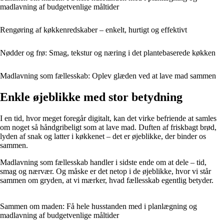
madlavning af budgetvenlige måltider
Rengøring af køkkenredskaber – enkelt, hurtigt og effektivt
Nødder og frø: Smag, tekstur og næring i det plantebaserede køkken
Madlavning som fællesskab: Oplev glæden ved at lave mad sammen
Enkle øjeblikke med stor betydning
I en tid, hvor meget foregår digitalt, kan det virke befriende at samles
om noget så håndgribeligt som at lave mad. Duften af friskbagt brød,
lyden af snak og latter i køkkenet – det er øjeblikke, der binder os
sammen.
Madlavning som fællesskab handler i sidste ende om at dele – tid,
smag og nærvær. Og måske er det netop i de øjeblikke, hvor vi står
sammen om gryden, at vi mærker, hvad fællesskab egentlig betyder.
Sammen om maden: Få hele husstanden med i planlægning og
madlavning af budgetvenlige måltider