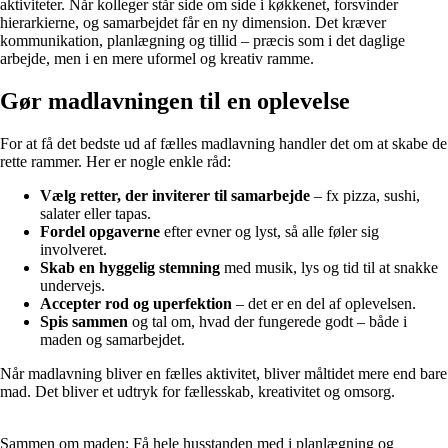
aktiviteter. Når kolleger står side om side i køkkenet, forsvinder
hierarkierne, og samarbejdet får en ny dimension. Det kræver
kommunikation, planlægning og tillid – præcis som i det daglige
arbejde, men i en mere uformel og kreativ ramme.
Gør madlavningen til en oplevelse
For at få det bedste ud af fælles madlavning handler det om at skabe de
rette rammer. Her er nogle enkle råd:
Vælg retter, der inviterer til samarbejde
– fx pizza, sushi,
salater eller tapas.
Fordel opgaverne
efter evner og lyst, så alle føler sig
involveret.
Skab en hyggelig stemning
med musik, lys og tid til at snakke
undervejs.
Accepter rod og uperfektion
– det er en del af oplevelsen.
Spis sammen
og tal om, hvad der fungerede godt – både i
maden og samarbejdet.
Når madlavning bliver en fælles aktivitet, bliver måltidet mere end bare
mad. Det bliver et udtryk for fællesskab, kreativitet og omsorg.
Sammen om maden: Få hele husstanden med i planlægning og