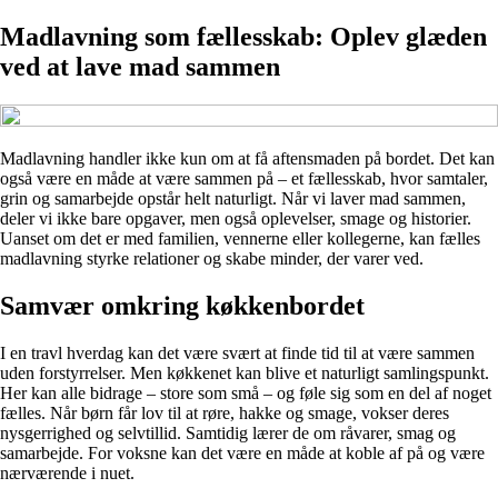
Madlavning som fællesskab: Oplev glæden
ved at lave mad sammen
Madlavning handler ikke kun om at få aftensmaden på bordet. Det kan
også være en måde at være sammen på – et fællesskab, hvor samtaler,
grin og samarbejde opstår helt naturligt. Når vi laver mad sammen,
deler vi ikke bare opgaver, men også oplevelser, smage og historier.
Uanset om det er med familien, vennerne eller kollegerne, kan fælles
madlavning styrke relationer og skabe minder, der varer ved.
Samvær omkring køkkenbordet
I en travl hverdag kan det være svært at finde tid til at være sammen
uden forstyrrelser. Men køkkenet kan blive et naturligt samlingspunkt.
Her kan alle bidrage – store som små – og føle sig som en del af noget
fælles. Når børn får lov til at røre, hakke og smage, vokser deres
nysgerrighed og selvtillid. Samtidig lærer de om råvarer, smag og
samarbejde. For voksne kan det være en måde at koble af på og være
nærværende i nuet.