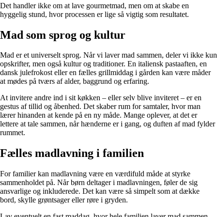
Det handler ikke om at lave gourmetmad, men om at skabe en
hyggelig stund, hvor processen er lige så vigtig som resultatet.
Mad som sprog og kultur
Mad er et universelt sprog. Når vi laver mad sammen, deler vi ikke kun
opskrifter, men også kultur og traditioner. En italiensk pastaaften, en
dansk julefrokost eller en fælles grillmiddag i gården kan være måder
at mødes på tværs af alder, baggrund og erfaring.
At invitere andre ind i sit køkken – eller selv blive inviteret – er en
gestus af tillid og åbenhed. Det skaber rum for samtaler, hvor man
lærer hinanden at kende på en ny måde. Mange oplever, at det er
lettere at tale sammen, når hænderne er i gang, og duften af mad fylder
rummet.
Fælles madlavning i familien
For familier kan madlavning være en værdifuld måde at styrke
sammenholdet på. Når børn deltager i madlavningen, føler de sig
ansvarlige og inkluderede. Det kan være så simpelt som at dække
bord, skylle grøntsager eller røre i gryden.
Lav eventuelt en fast maddag, hvor hele familien laver mad sammen –