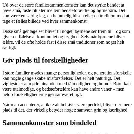
Ud over de store familiesammenkomster kan det styrke båndet at
have små, faste ritualer mellem bedsteforældre og børnebørn. Det
kan være en særlig leg, en hemmelig hilsen eller en tradition med at
tage et fælles billede ved hver sammenkomst.
Disse små gentagelser bliver til noget, børnene ser frem til – og som
giver en følelse af kontinuitet og tryghed. Selv når børnene bliver
ældre, vil de ofte holde fast i disse små traditioner som noget helt
særligt.
Giv plads til forskelligheder
I store familier mødes mange personligheder, og generationsforskelle
kan nogle gange skabe misforståelser. Det er helt naturligt. Det
vigtigste er at møde hinanden med tålmodighed og humor. Børn kan
være utålmodige, og bedsteforældre kan have andre vaner – men
netop forskellighederne gør samværet rigt.
Når man accepterer, at ikke alt behøver være perfekt, bliver der mere
plads til det, der virkelig betyder noget: samvær, grin og kærlighed.
Sammenkomster som bindeled