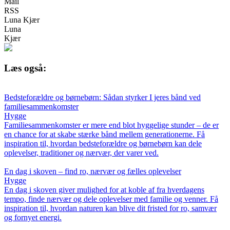
Mail
RSS
Luna Kjær
Luna
Kjær
Læs også:
Bedsteforældre og børnebørn: Sådan styrker I jeres bånd ved
familiesammenkomster
Hygge
Familiesammenkomster er mere end blot hyggelige stunder – de er
en chance for at skabe stærke bånd mellem generationerne. Få
inspiration til, hvordan bedsteforældre og børnebørn kan dele
oplevelser, traditioner og nærvær, der varer ved.
En dag i skoven – find ro, nærvær og fælles oplevelser
Hygge
En dag i skoven giver mulighed for at koble af fra hverdagens
tempo, finde nærvær og dele oplevelser med familie og venner. Få
inspiration til, hvordan naturen kan blive dit fristed for ro, samvær
og fornyet energi.