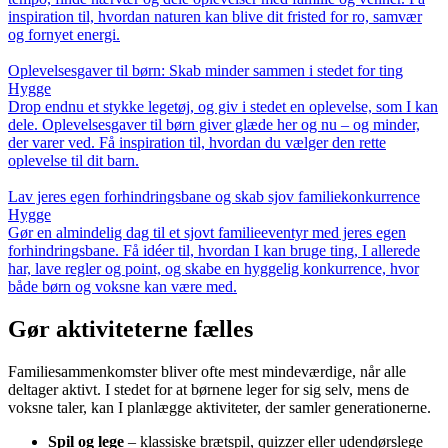
inspiration til, hvordan naturen kan blive dit fristed for ro, samvær
og fornyet energi.
Oplevelsesgaver til børn: Skab minder sammen i stedet for ting
Hygge
Drop endnu et stykke legetøj, og giv i stedet en oplevelse, som I kan
dele. Oplevelsesgaver til børn giver glæde her og nu – og minder,
der varer ved. Få inspiration til, hvordan du vælger den rette
oplevelse til dit barn.
Lav jeres egen forhindringsbane og skab sjov familiekonkurrence
Hygge
Gør en almindelig dag til et sjovt familieeventyr med jeres egen
forhindringsbane. Få idéer til, hvordan I kan bruge ting, I allerede
har, lave regler og point, og skabe en hyggelig konkurrence, hvor
både børn og voksne kan være med.
Gør aktiviteterne fælles
Familiesammenkomster bliver ofte mest mindeværdige, når alle
deltager aktivt. I stedet for at børnene leger for sig selv, mens de
voksne taler, kan I planlægge aktiviteter, der samler generationerne.
Spil og lege
– klassiske brætspil, quizzer eller udendørslege