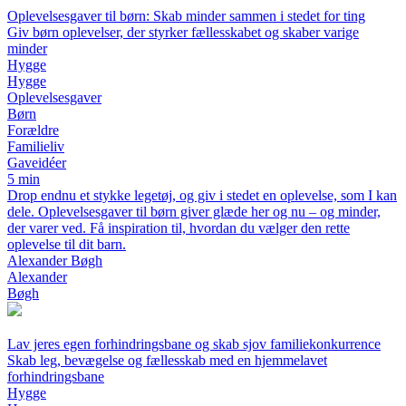
Oplevelsesgaver til børn: Skab minder sammen i stedet for ting
Giv børn oplevelser, der styrker fællesskabet og skaber varige
minder
Hygge
Hygge
Oplevelsesgaver
Børn
Forældre
Familieliv
Gaveidéer
5 min
Drop endnu et stykke legetøj, og giv i stedet en oplevelse, som I kan
dele. Oplevelsesgaver til børn giver glæde her og nu – og minder,
der varer ved. Få inspiration til, hvordan du vælger den rette
oplevelse til dit barn.
Alexander Bøgh
Alexander
Bøgh
Lav jeres egen forhindringsbane og skab sjov familiekonkurrence
Skab leg, bevægelse og fællesskab med en hjemmelavet
forhindringsbane
Hygge