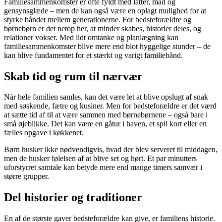
Familiesammenkomster er ofte fyldt med latter, mad og
gensynsglæde – men de kan også være en oplagt mulighed for at
styrke båndet mellem generationerne. For bedsteforældre og
børnebørn er det netop her, at minder skabes, historier deles, og
relationer vokser. Med lidt omtanke og planlægning kan
familiesammenkomster blive mere end blot hyggelige stunder – de
kan blive fundamentet for et stærkt og varigt familiebånd.
Skab tid og rum til nærvær
Når hele familien samles, kan det være let at blive opslugt af snak
med søskende, fætre og kusiner. Men for bedsteforældre er det værd
at sætte tid af til at være sammen med børnebørnene – også bare i
små øjeblikke. Det kan være en gåtur i haven, et spil kort eller en
fælles opgave i køkkenet.
Børn husker ikke nødvendigvis, hvad der blev serveret til middagen,
men de husker følelsen af at blive set og hørt. Et par minutters
uforstyrret samtale kan betyde mere end mange timers samvær i
større grupper.
Del historier og traditioner
En af de største gaver bedsteforældre kan give, er familiens historie.