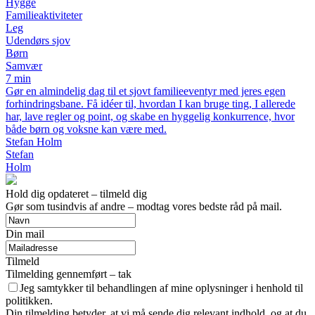
Hygge
Familieaktiviteter
Leg
Udendørs sjov
Børn
Samvær
7 min
Gør en almindelig dag til et sjovt familieeventyr med jeres egen
forhindringsbane. Få idéer til, hvordan I kan bruge ting, I allerede
har, lave regler og point, og skabe en hyggelig konkurrence, hvor
både børn og voksne kan være med.
Stefan Holm
Stefan
Holm
Hold dig opdateret – tilmeld dig
Gør som tusindvis af andre – modtag vores bedste råd på mail.
Din mail
Tilmeld
Tilmelding gennemført – tak
Jeg samtykker til behandlingen af mine oplysninger i henhold til
politikken.
Din tilmelding betyder, at vi må sende dig relevant indhold, og at du