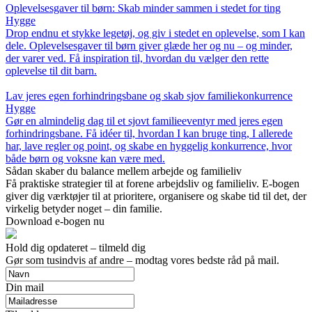
Oplevelsesgaver til børn: Skab minder sammen i stedet for ting
Hygge
Drop endnu et stykke legetøj, og giv i stedet en oplevelse, som I kan
dele. Oplevelsesgaver til børn giver glæde her og nu – og minder,
der varer ved. Få inspiration til, hvordan du vælger den rette
oplevelse til dit barn.
Lav jeres egen forhindringsbane og skab sjov familiekonkurrence
Hygge
Gør en almindelig dag til et sjovt familieeventyr med jeres egen
forhindringsbane. Få idéer til, hvordan I kan bruge ting, I allerede
har, lave regler og point, og skabe en hyggelig konkurrence, hvor
både børn og voksne kan være med.
Sådan skaber du balance mellem arbejde og familieliv
Få praktiske strategier til at forene arbejdsliv og familieliv. E-bogen
giver dig værktøjer til at prioritere, organisere og skabe tid til det, der
virkelig betyder noget – din familie.
Download e-bogen nu
Hold dig opdateret – tilmeld dig
Gør som tusindvis af andre – modtag vores bedste råd på mail.
Din mail