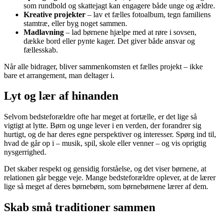
som rundbold og skattejagt kan engagere både unge og ældre.
Kreative projekter
– lav et fælles fotoalbum, tegn familiens
stamtræ, eller byg noget sammen.
Madlavning
– lad børnene hjælpe med at røre i sovsen,
dække bord eller pynte kager. Det giver både ansvar og
fællesskab.
Når alle bidrager, bliver sammenkomsten et fælles projekt – ikke
bare et arrangement, man deltager i.
Lyt og lær af hinanden
Selvom bedsteforældre ofte har meget at fortælle, er det lige så
vigtigt at lytte. Børn og unge lever i en verden, der forandrer sig
hurtigt, og de har deres egne perspektiver og interesser. Spørg ind til,
hvad de går op i – musik, spil, skole eller venner – og vis oprigtig
nysgerrighed.
Det skaber respekt og gensidig forståelse, og det viser børnene, at
relationen går begge veje. Mange bedsteforældre oplever, at de lærer
lige så meget af deres børnebørn, som børnebørnene lærer af dem.
Skab små traditioner sammen