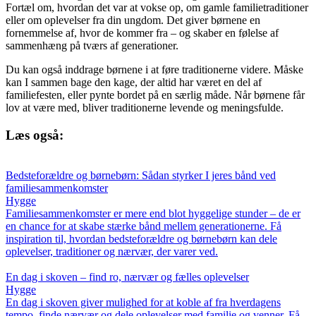
Fortæl om, hvordan det var at vokse op, om gamle familietraditioner
eller om oplevelser fra din ungdom. Det giver børnene en
fornemmelse af, hvor de kommer fra – og skaber en følelse af
sammenhæng på tværs af generationer.
Du kan også inddrage børnene i at føre traditionerne videre. Måske
kan I sammen bage den kage, der altid har været en del af
familiefesten, eller pynte bordet på en særlig måde. Når børnene får
lov at være med, bliver traditionerne levende og meningsfulde.
Læs også:
Bedsteforældre og børnebørn: Sådan styrker I jeres bånd ved
familiesammenkomster
Hygge
Familiesammenkomster er mere end blot hyggelige stunder – de er
en chance for at skabe stærke bånd mellem generationerne. Få
inspiration til, hvordan bedsteforældre og børnebørn kan dele
oplevelser, traditioner og nærvær, der varer ved.
En dag i skoven – find ro, nærvær og fælles oplevelser
Hygge
En dag i skoven giver mulighed for at koble af fra hverdagens
tempo, finde nærvær og dele oplevelser med familie og venner. Få