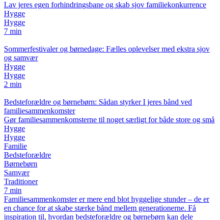
Lav jeres egen forhindringsbane og skab sjov familiekonkurrence
Hygge
Hygge
7 min
Sommerfestivaler og børnedage: Fælles oplevelser med ekstra sjov
og samvær
Hygge
Hygge
2 min
Bedsteforældre og børnebørn: Sådan styrker I jeres bånd ved
familiesammenkomster
Gør familiesammenkomsterne til noget særligt for både store og små
Hygge
Hygge
Familie
Bedsteforældre
Børnebørn
Samvær
Traditioner
7 min
Familiesammenkomster er mere end blot hyggelige stunder – de er
en chance for at skabe stærke bånd mellem generationerne. Få
inspiration til, hvordan bedsteforældre og børnebørn kan dele