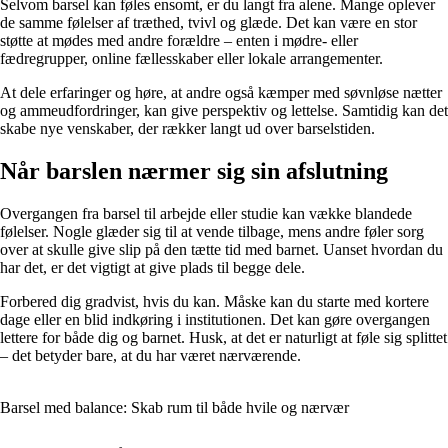
Selvom barsel kan føles ensomt, er du langt fra alene. Mange oplever
de samme følelser af træthed, tvivl og glæde. Det kan være en stor
støtte at mødes med andre forældre – enten i mødre- eller
fædregrupper, online fællesskaber eller lokale arrangementer.
At dele erfaringer og høre, at andre også kæmper med søvnløse nætter
og ammeudfordringer, kan give perspektiv og lettelse. Samtidig kan det
skabe nye venskaber, der rækker langt ud over barselstiden.
Når barslen nærmer sig sin afslutning
Overgangen fra barsel til arbejde eller studie kan vække blandede
følelser. Nogle glæder sig til at vende tilbage, mens andre føler sorg
over at skulle give slip på den tætte tid med barnet. Uanset hvordan du
har det, er det vigtigt at give plads til begge dele.
Forbered dig gradvist, hvis du kan. Måske kan du starte med kortere
dage eller en blid indkøring i institutionen. Det kan gøre overgangen
lettere for både dig og barnet. Husk, at det er naturligt at føle sig splittet
– det betyder bare, at du har været nærværende.
Barsel med balance: Skab rum til både hvile og nærvær