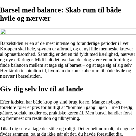
Barsel med balance: Skab rum til både
hvile og nærvær
Barselstiden er en af de mest intense og foranderlige perioder i livet.
Kroppen skal hele, søvnen er afbrudt, og et nyt lille menneske kræver
al opmærksomhed. Samtidig er det en tid fyldt med kærlighed, nærvær
og nye erfaringer. Midt i alt det nye kan det dog være en udfordring at
finde balancen mellem at tage sig af barnet – og at tage sig af sig selv.
Her får du inspiration til, hvordan du kan skabe rum til både hvile og
nærvær i barselstiden.
Giv dig selv lov til at lande
Efter fødslen har både krop og sind brug for ro. Mange nybagte
forældre føler et pres for hurtigt at “komme i gang” igen – med besøg,
gåture, sociale medier og praktiske gøremål. Men barsel handler først
og fremmest om restitution og tilknytning.
Tillad dig selv at tage det stille og roligt. Det er helt normalt, at dagene
flyder sammen, og at du ikke når alt det, du havde forestillet dig.