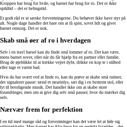
Kroppen har brug for hvile, og barnet har brug for ro. Det er ikke
spildtid – det er helingstid.
Et godt råd er at sænke forventningerne. Du behøver ikke have styr på
alt. Nogle dage handler det bare om at få spist, sovet lidt og givet
barnet omsorg. Det er nok.
Skab små øer af ro i hverdagen
Selv i en travl barsel kan du finde små lommer af ro. Det kan være,
mens barnet sover, eller når du får hjælp fra en partner eller familie.
Brug de øjeblikke til at trække vejret dybt, drikke en kop te i stilhed
eller tage et varmt bad.
Hvis du har svært ved at finde ro, kan du prøve at skabe små rutiner,
der signalerer pause: tænd et stearinlys, sæt dig i en bestemt stol, eller
lyt til beroligende musik. Det handler ikke om at skabe store
forandringer, men om at give dig selv små pauser, hvor du mærker dig
selv.
Nærvær frem for perfektion
I en tid med mange råd og forventninger kan det være let at føle sig
utilstrækkelig. Men barnet har ikke brug for en perfekt forælder – det