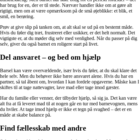
har brug for en, der er til stede. Nærvær handler ikke om at gøre alt
rigtigt, men om at være opmærksom på de små øjeblikke: et blik, et
smil, en berøring.
Prøv at give slip på tanken om, at alt skal se ud på en bestemt måde.
Hvis du føler dig træt, frustreret eller usikker, er det helt normalt. Det
vigtigste er, at du møder dig selv med venlighed. Når du passer på dig
selv, giver du også barnet en roligere start på livet.
Del ansvaret – og bed om hjælp
Barsel kan være overvældende, især hvis du føler, at du skal klare det
hele selv. Men du behøver ikke bære ansvaret alene. Hvis du har en
partner, så tal åbent om, hvordan I kan fordele opgaverne. Måske kan I
skiftes til at tage nattevagter, lave mad eller tage imod gæster.
Har du familie eller venner, der tilbyder hjælp, så sig ja. Det kan være
alt fra at få leveret mad til at nogen går en tur med barnevognen, mens
du hviler. At tage imod hjælp er ikke et tegn på svaghed – det er en
måde at skabe balance på.
Find fællesskab med andre