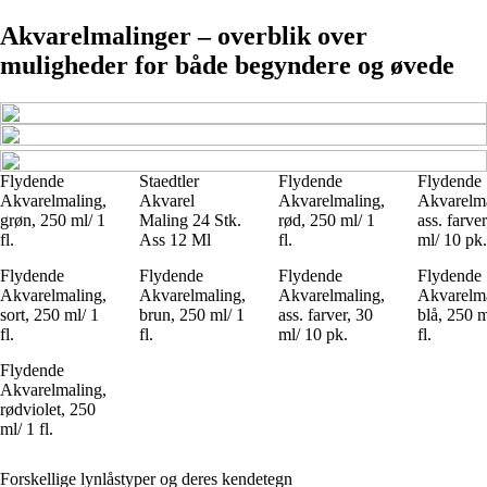
Akvarelmalinger – overblik over
muligheder for både begyndere og øvede
Flydende
Staedtler
Flydende
Flydende
Akvarelmaling,
Akvarel
Akvarelmaling,
Akvarelma
grøn, 250 ml/ 1
Maling 24 Stk.
rød, 250 ml/ 1
ass. farve
fl.
Ass 12 Ml
fl.
ml/ 10 pk.
Flydende
Flydende
Flydende
Flydende
Akvarelmaling,
Akvarelmaling,
Akvarelmaling,
Akvarelma
sort, 250 ml/ 1
brun, 250 ml/ 1
ass. farver, 30
blå, 250 m
fl.
fl.
ml/ 10 pk.
fl.
Flydende
Akvarelmaling,
rødviolet, 250
ml/ 1 fl.
Forskellige lynlåstyper og deres kendetegn